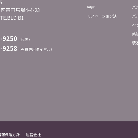
5
中古
バ
高田馬場4-4-23
リノベーション済
バ
TE.BLD B1
ペ
築
3-9250
（代表）
駅
3-9258
（売買専用ダイヤル）
情報保護方針
運営会社