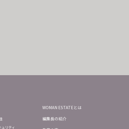
お知らせ
お問い合わせ
個人情報保護方針
サイトマップ
運営会社
祥エステートオフィス株式会社
https://sho-estate.co.jp/
WOMAN ESTATEとは
〒169-0075
東京都新宿区高田馬場4-4-23
編集長の紹介
造
SHO-ESTATE.BLD B1
キュリティ