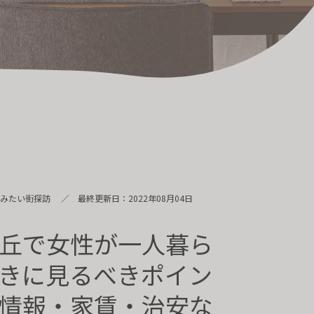
https://sho-estate.co.jp/
〒169-0075
東京都新宿区高田馬場4-4-23
SHO-ESTATE.BLD B1
住みたい街探訪
最終更新日：2022年08月04日
丘で女性が一人暮ら
きに見るべきポイン
情報・家賃・治安な