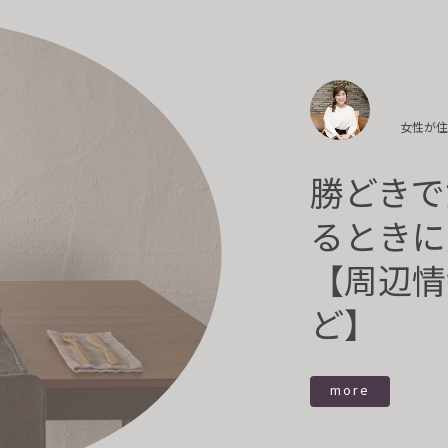
女性が
勝どきで
るときに
【周辺情
ど】
more