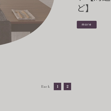
ど】
more
Back
1
2