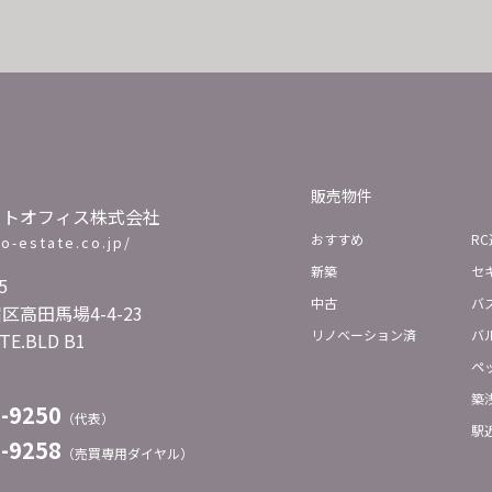
販売物件
ートオフィス株式会社
おすすめ
RC
ho-estate.co.jp/
新築
セ
5
中古
バ
高田馬場4-4-23
リノベーション済
バ
TE.BLD B1
ペ
築
3-9250
（代表）
駅
3-9258
（売買専用ダイヤル）