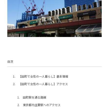
目次
HOME
お知らせ
お問い合わせ
個人情報保護方針
サイトマップ
【田町で女性の一人暮らし】基本情報
【田町で女性の一人暮らし】アクセス
田町駅を通る路線
運営会社
東京都内主要駅へのアクセス
祥エステートオフィス株式会社