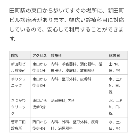
田町駅の東口から歩いてすぐの場所に、新田町
ビル診療所があります。幅広い診療科目に対応
しているので、安心して利用することができま
す。
院名
アクセス
診療科
休診日
新田町ビ
東口から
内科、呼吸器科、消化器科、循
土PM、
ル診療所
徒歩1分
環器科、皮膚科、放射線科
日、祝
ゆりクリ
東口から
内科、整形外科、皮膚科
木、土P
ニック
徒歩3分
M、日、
祝
きつかわ
東口から
泌尿器科, 内科
水、土P
クリニッ
徒歩3分
M、日、
ク
祝
菅沼三田
西口から
内科、外科、整形外科、皮膚
水、土、
診療所
徒歩4分
科、泌尿器科
日、祝