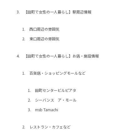
https://sho-estate.co.jp/
【田町で女性の一人暮らし】駅周辺情報
〒169-0075
東京都新宿区高田馬場4-4-23
SHO-ESTATE.BLD B1
西口周辺の雰囲気
東口周辺の雰囲気
【田町で女性の一人暮らし】お店・施設情報
百貨店・ショッピングモールなど
田町センタービルピアタ
シーバンス ア・モール
msb Tamachi
レストラン・カフェなど